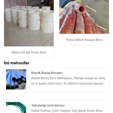
Parça Silikon Kauçuk Boru
Silikon Dirsək Rezin Boru
İsti məhsullar
Böyük Buruq Boruları
Böyük Buruq Boru İstehsalçısı, Flanşla əlaqəli su emiş
və lil axıdıcı rezin boru, Su ötürücü aşınmaya davamlı
flanş böyük diametrli rezin şlanq, Polad məftil rezin
boru, 8 düym 10 düym 12 düym böyük diametrli polad
məftil şlanq, Kənd təsərrüfatı suvarma daşqına qarşı
emiş və drenaj hortumu, Aşınmaya davamlı rezin boru
Yağ şlanqı rezin borusu
Yüksək temperatur müqaviməti, Emal fərdiləşdirmə,
Hebei Fushuo, Çinin məşhur Yağ Şlanqı Rezin Boru