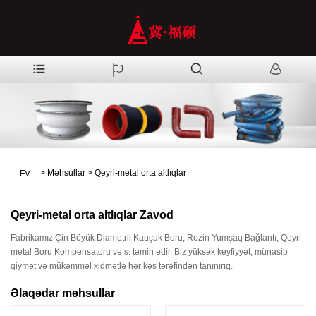
>
Məhsullar
>
Qeyri-metal orta altlıqlar
Ev
Qeyri-metal orta altlıqlar Zavod
Fabrikamız Çin Böyük Diametrli Kauçuk Boru, Rezin Yumşaq Bağlantı, Qeyri-
metal Boru Kompensatoru və s. təmin edir. Biz yüksək keyfiyyət, münasib
qiymət və mükəmməl xidmətlə hər kəs tərəfindən tanınırıq.
Əlaqədar məhsullar