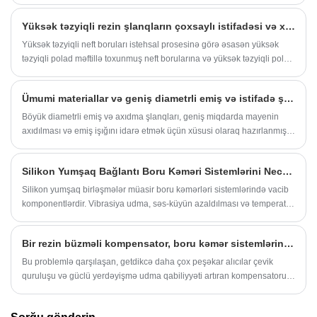
olmayan metal materiallardan hazırlanan bu kompensatorlar
ehtiyac duyur, böyüməyə davam edir. Bu təlimat, rezin boruların zəruri,
temperatur dəyişiklikləri və ya mexaniki hərəkətlərin səbəb olduğu
Yüksək təzyiqli rezin şlanqların çoxsaylı istifadəsi və xüsusiyyətləri
istehsal prosesi, üst məhsullarımızın ətraflı xüsusiyyətlərini və çox
stresin azaldılması üçün əla bir həlldir. Düzbucaqlı bir forma ilə, sənaye
yönlü və vacibliyini vurğulamaq üçün ümumi suallara cavab verən
mühitində etibarlı və uzunmüddətli performans təmin edən, sıx
Yüksək təzyiqli neft boruları istehsal prosesinə görə əsasən yüksək
unikal xüsusiyyətləri araşdırır.
boşluqlara asanlıqla uyğunlaşırlar. Adətən kimyəvi, güc və HVAC
təzyiqli polad məftillə toxunmuş neft borularına və yüksək təzyiqli polad
sistemlərində istifadə olunur, bu kompensatorlar boruların
məftilli sarılmış neft borularına bölünür.
genişləndirilməsini və ya daralmasını kompensasiya edərək hamar
Ümumi materiallar və geniş diametrli emiş və istifadə şlanqlarının istifadəsi.
işləməyi təmin edir.
Böyük diametrli emiş və axıdma şlanqları, geniş miqdarda mayenin
axıdılması və emiş işığını idarə etmək üçün xüsusi olaraq hazırlanmış,
sənayenin, kənd təsərrüfatında və inşaatda istifadə olunan avadanlıq
növüdür.
Silikon Yumşaq Bağlantı Boru Kəməri Sistemlərini Necə Təkmilləşdirir?
Silikon yumşaq birləşmələr müasir boru kəmərləri sistemlərində vacib
komponentlərdir. Vibrasiya udma, səs-küyün azaldılması və temperatur
çevikliyi üçün nəzərdə tutulmuş bu birləşmələr kimyəvi emaldan
yanğından mühafizəyə qədər müxtəlif sahələrdə boru kəmərlərini
Bir rezin büzməli kompensator, boru kəmər sistemlərində istilik genişlənməsini necə səmərəli idarə edir?
qoruyur. Bu məqalə onların növlərini, üstünlüklərini, spesifikasiyalarını
və praktik tətbiqlərini araşdırır.
Bu problemlə qarşılaşan, getdikcə daha çox peşəkar alıcılar çevik
quruluşu və güclü yerdəyişmə udma qabiliyyəti artıran kompensatoru
olan kompensasiya cihazı seçməyə başlayır. Avadanlıqların sabit
işləməsini təmin etmək və sistemin xidmət həyatını genişləndirmək