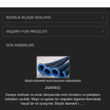
BIZIMLƏ ƏLAQƏ SAXLAYIN
INQUIRY FOR PRICELIST
SON XƏBƏRLƏR
Böyük diametrli rezin borunun üstünlükləri
2024/09/21
Sənaye istehsalı və emalı dünyasında rezin boruların və şlanqların
istifadəsi vacibdir. Maye və qazları bir nöqtədən digərinə ötürməkdə
həyati bir rol oynayırlar. Böyük diametrli r......