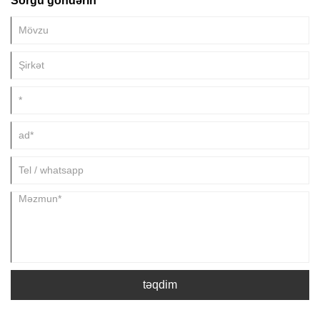
Sorğu göndərin
üçün yalnız sadə bir bağlayıcı deyil, həm də vacib bir "tampon" deyil.
təqdim