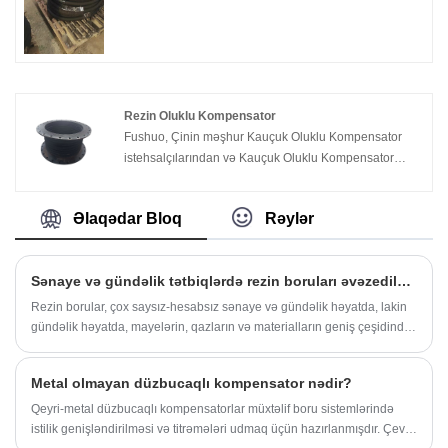
Məhsullarımız hava nəqliyyatı, ventilyasiya və
avadanlıqların istismarı üçün etibarlı performans təmin
edən ən çətin mədən mühitlərinin öhdəsindən gəlmək
üçün hazırlanmışdır.
Rezin Oluklu Kompensator
Fushuo, Çinin məşhur Kauçuk Oluklu Kompensator
istehsalçılarından və Kauçuk Oluklu Kompensator
təchizatçılarından biridir. Fabrikamız Silikon Yumşaq
Bağlantı istehsalı üzrə ixtisaslaşmışdır. Oluklu
Əlaqədar Bloq
Rəylər
kompensator, büzməli kompensatorun elastik
elementinin effektiv genişlənməsi və büzülməsindən
istifadə etməklə, istilik genişlənməsi və soyuq daralma
Sənaye və gündəlik tətbiqlərdə rezin boruları əvəzedilməzdir?
nəticəsində yaranan boru kəmərlərinin, boruların və ya
qabların ölçü dəyişikliklərini udmaq üçün istifadə
Rezin borular, çox saysız-hesabsız sənaye və gündəlik həyatda, lakin
olunan kompensasiya cihazıdır.
gündəlik həyatda, mayelərin, qazların və materialların geniş çeşidində
materialların daşınmasında kritik rol oynayan bir komponentdir. Sənaye
maşınları və avtomobil sistemlərindən məişət texnikası və tibbi
Metal olmayan düzbucaqlı kompensator nədir?
avadanlıqlardan, rahatlığı, davamlılığı və həddindən artıq şərtlərə qarşı
müqavimət onları əvəzolunmaz hala gətirir. Texnologiya avansları və
Qeyri-metal düzbucaqlı kompensatorlar müxtəlif boru sistemlərində
sənaye sahələri inkişaf etdikcə, yüksək performanslı rezin borulara
istilik genişləndirilməsi və titrəmələri udmaq üçün hazırlanmışdır. Çevik
olan tələb, etibarlı, səmərəli və təhlükəsiz maye transfer həllərinə