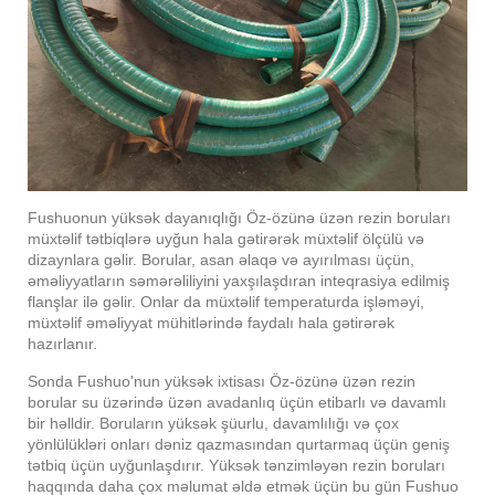
Fushuonun yüksək dayanıqlığı Öz-özünə üzən rezin boruları
müxtəlif tətbiqlərə uyğun hala gətirərək müxtəlif ölçülü və
dizaynlara gəlir. Borular, asan əlaqə və ayırılması üçün,
əməliyyatların səmərəliliyini yaxşılaşdıran inteqrasiya edilmiş
flanşlar ilə gəlir. Onlar da müxtəlif temperaturda işləməyi,
müxtəlif əməliyyat mühitlərində faydalı hala gətirərək
hazırlanır.
Sonda Fushuo'nun yüksək ixtisası Öz-özünə üzən rezin
borular su üzərində üzən avadanlıq üçün etibarlı və davamlı
bir həlldir. Boruların yüksək şüurlu, davamlılığı və çox
yönlülükləri onları dəniz qazmasından qurtarmaq üçün geniş
tətbiq üçün uyğunlaşdırır. Yüksək tənzimləyən rezin boruları
haqqında daha çox məlumat əldə etmək üçün bu gün Fushuo