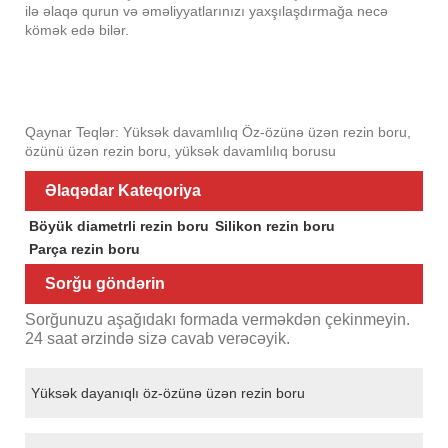
ilə əlaqə qurun və əməliyyatlarınızı yaxşılaşdırmağa necə
kömək edə bilər.
Qaynar Teqlər: Yüksək davamlılıq Öz-özünə üzən rezin boru,
özünü üzən rezin boru, yüksək davamlılıq borusu
Əlaqədar Kateqoriya
Böyük diametrli rezin boru
Silikon rezin boru
Parça rezin boru
Sorğu göndərin
Sorğunuzu aşağıdakı formada verməkdən çekinmeyin.
24 saat ərzində sizə cavab verəcəyik.