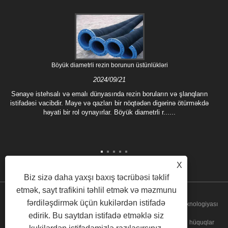
Böyük diametrli rezin borunun üstünlükləri
2024/09/21
Sənaye istehsalı və emalı dünyasında rezin boruların və şlanqların
istifadəsi vacibdir. Maye və qazları bir nöqtədən digərinə ötürməkdə
həyati bir rol oynayırlar. Böyük diametrli r......
X
Biz sizə daha yaxşı baxış təcrübəsi təklif
etmək, sayt trafikini təhlil etmək və məzmunu
fərdiləşdirmək üçün kukilərdən istifadə
Müəllif hüquqları © 2022 Hebei Fushuo Metal Rubber Plastik Texnologiyası
edirik. Bu saytdan istifadə etməklə siz
Co, Ltd - rezin boru, yumşaq əlaqə, boru kompensatoru - Bütün hüquqlar