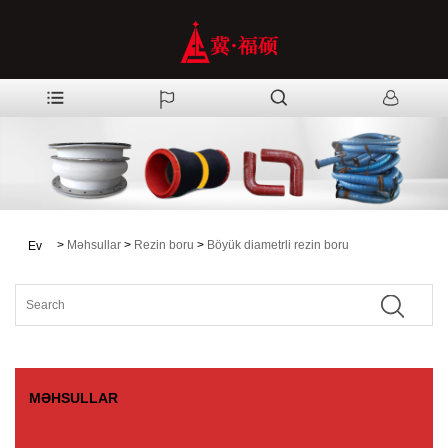
>
Məhsullar
>
Rezin boru
>
Böyük diametrli rezin boru
Ev
MƏHSULLAR