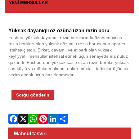
YENI MƏHSULLAR
Fac
X
Wha
Pint
Link
Sha
Yüksək dayanıqlı öz-özünə üzən rezin boru
Fushuo, yüksək dayanıqlı rezin borularında özünəməxsus
rezin boruları olan yüksək dözümlü rezin borusunun aparıcı
istehsalçısıdır. Şirkət, davamlı və etibarlı olan yüksək
keyfiyyətli məhsullar istehsal etmək üçün sənayedə əla nüfuz
qazandı. Fushuo-dan yüksək səslə üzən rezin borular yüksək
səs-küylü və möhkəm olmaq, onları müxtəlif tətbiqlər üçün əla
seçim etmək üçün hazırlanmışdır.
Sorğu göndərin
Məhsul təsviri