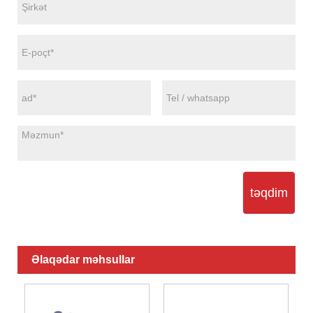
təqdim
Əlaqədar məhsullar