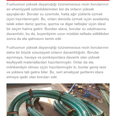
Fushuonun yüksək dayanıqlığı özünəməxsus rezin borularının
ən əhəmiyyətli üstünlüklərindən biri də onların yüksək
qayıqlarıdır. Borular su üzərində, hətta ağır yüklərlə üzmək
üçün hazırlanmışdır. Bu, onları dənizdə üzmək üçün avadanlıq
tələb edən dəniz qazma, qazma və digər tətbiqlər üçün ideal
bir seçim halına gətirir. Bundan əlavə, borular su udulmasına
davamlıdır, bu da, buyenliyinin uzun müddət istifadə edildikdən
sonra da əla qalmasını təmin edir.
Fushuonun yüksək dayanıqlığı özünəməxsus rezin borularının
daha bir böyük xüsusiyyəti onların davamlılığıdır. Borular
aşınmaya, havaya və ponksiyonlara davamlı olan yüksək
keyfiyyətli materiallardan hazırlanmışdır. Onlar da əla
möhkəmliyin olması üçün hazırlanmışdır ki, bunlar geniş təsir
və yüklərə tab gətirə bilər. Bu, sərt əməliyyat şərtlərini idarə
etməyə qadir olan boruları edir.