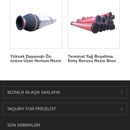
Yüksək Dayanıqlı Öz-
Terminal Yağ Boşaltma
özünə Üzən Hortum Rezin
Emiş Borusu Rezin Boru
Boru
BIZIMLƏ ƏLAQƏ SAXLAYIN
INQUIRY FOR PRICELIST
SON XƏBƏRLƏR