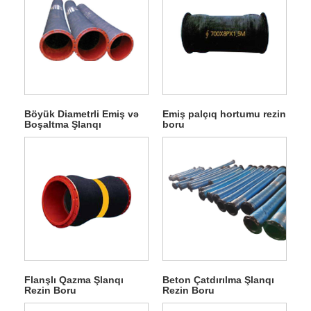
Böyük Diametrli Emiş və
Emiş palçıq hortumu rezin
Boşaltma Şlanqı
boru
Flanşlı Qazma Şlanqı
Beton Çatdırılma Şlanqı
Rezin Boru
Rezin Boru