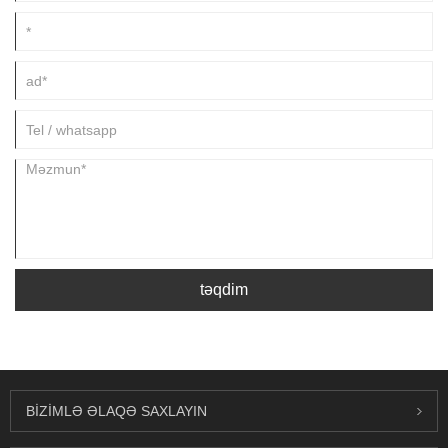
təqdim
BIZIMLƏ ƏLAQƏ SAXLAYIN