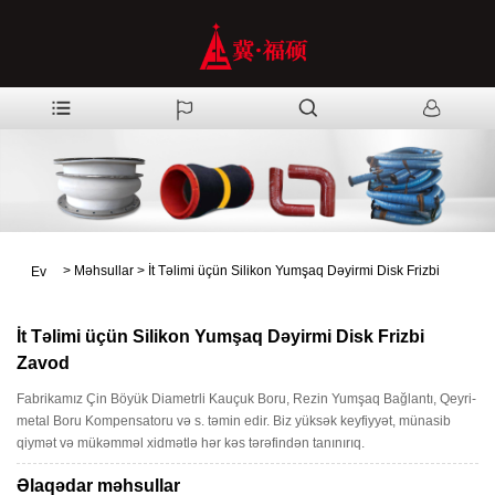
>
Məhsullar
>
İt Təlimi üçün Silikon Yumşaq Dəyirmi Disk Frizbi
Ev
İt Təlimi üçün Silikon Yumşaq Dəyirmi Disk Frizbi
Zavod
Fabrikamız Çin Böyük Diametrli Kauçuk Boru, Rezin Yumşaq Bağlantı, Qeyri-
metal Boru Kompensatoru və s. təmin edir. Biz yüksək keyfiyyət, münasib
qiymət və mükəmməl xidmətlə hər kəs tərəfindən tanınırıq.
Əlaqədar məhsullar