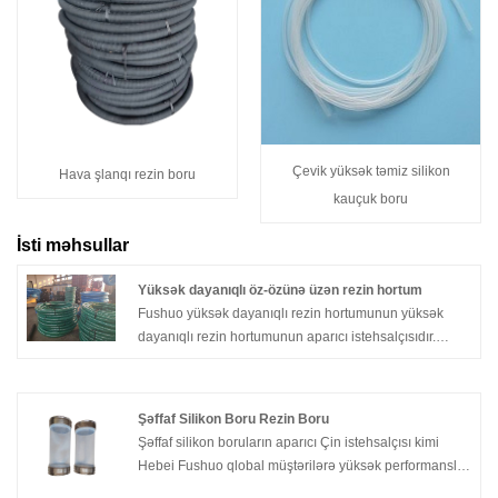
Çevik yüksək təmiz silikon
Hava şlanqı rezin boru
kauçuk boru
İsti məhsullar
Yüksək dayanıqlı öz-özünə üzən rezin hortum
Fushuo yüksək dayanıqlı rezin hortumunun yüksək
dayanıqlı rezin hortumunun aparıcı istehsalçısıdır.
Şirkət, davamlı və etibarlı olan yüksək keyfiyyətli
məhsullar istehsal etmək üçün sənayedə əla nüfuz
qazandı. Fushuo-dan yüksək səslə üzən rezin borular
Şəffaf Silikon Boru Rezin Boru
yüksək səs-küylü və möhkəm olmaq, onları müxtəlif
Şəffaf silikon boruların aparıcı Çin istehsalçısı kimi
tətbiqlər üçün əla seçim etmək üçün hazırlanmışdır.
Hebei Fushuo qlobal müştərilərə yüksək performanslı
Şəffaf Silikon Borular və Rezin Borular təqdim etməyə