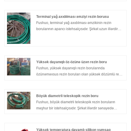
sadiqdir.
Terminal yağ axıdılması əmziyi rezin borusu
Fushuo, terminal yağ axıdılması əmzikinin rezin
borularının aparıcı istehsalçısıdır. Şirkət uzun illərdir
sənayedə fəaliyyət göstərir və müxtəlif müştərilərin
ehtiyaclarını ödəyən yüksək keyfiyyətli məhsullar
istehsal etmək üçün bir nüfuz qazandı. Fushuo-dan
terminal yağ axıdılması əmziyi rezin boruları bir yerdən
digərinə neftin təhlükəsiz və effektiv şəkildə ötürülməsi
Yüksək dayanıqlı öz-özünə üzən rezin boru
üçün hazırlanmışdır.
Fushuo, yüksək dayanıqlı rezin borularında
özünəməxsus rezin boruları olan yüksək dözümlü rezin
borusunun aparıcı istehsalçısıdır. Şirkət, davamlı və
etibarlı olan yüksək keyfiyyətli məhsullar istehsal etmək
üçün sənayedə əla nüfuz qazandı. Fushuo-dan yüksək
Böyük diametrli teleskopik rezin boru
səslə üzən rezin borular yüksək səs-küylü və möhkəm
Fushuo, böyük diametrli teleskopik rezin boruların
olmaq, onları müxtəlif tətbiqlər üçün əla seçim etmək
məşhur bir istehsalçısıdır. Şirkət illərdir sənayedə
üçün hazırlanmışdır.
olmuşdur və fərqli müştərilərin ehtiyaclarını ödəyən
yüksək keyfiyyətli məhsullar istehsal etmək üçün bir
nüfuz qazandı. Fushuo-dan böyük diametrli teleskopik
Yüksək temperatura davamlı silikon yumşaq