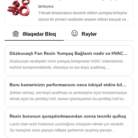
rezin borular yüksək davamlı, etibarlı və çox yönlü
birləşmə
olmaq üçün hazırlanmışdır.
Yüksək temperatura davamlı silikon yumşaq birləşmə
xüsusi bir proses vasitəsilə əsasən silikon kauçuk və
fiberglas parçadan hazırlanmış çevik birləşmə
komponentləridir. Onlar əsasən boru kəmərlərinin
Əlaqədar Bloq
Rəylər
eksenel, bucaq və yanal yerdəyişmələrini
kompensasiya etmək üçün qazanlar, fanatlar və boru
sistemləri kimi yüksək temperaturlu mühitlərdə geniş
Düzbucaqlı Fan Rezin Yumşaq Bağlantı nədir və HVAC Sisteminiz üçün nə üçün vacibdir
istifadə olunur. Onlar həmçinin səs-küyün
Düzbucaqlı ventilyator rezin yumşaq birləşmələr HVAC sistemlərinin
azaldılmasını, vibrasiyanın sönümlənməsini,
mühüm komponentləridir, vibrasiya və səs-küyü azaltmaq,
sızdırmazlığı və korroziyadan qorunmasını təmin
avadanlıqlarınızın uzunömürlülüyünü təmin etmək üçün nəzərdə
edərək boru sisteminin sabit işləməsini təmin edir.
tutulmuşdur. Bu yazıda sisteminiz üçün düzgün yumşaq əlaqəni
Fushuo-nun yüksək temperatura davamlı silikon
Boru kəmərinizin performansını necə inkişaf etdirə bilər?
seçərkən üstünlüklər, quraşdırma və əsas mülahizələrə nəzər
yumşaq birləşmələri müxtəlif sənaye tətbiqlərinin
salacağıq.
Şokları udmaq, səs-küyü azaltmaq və yerdəyişmə üçün kompensasiya
ehtiyaclarını ödəmək üçün ciddi material seçimi və
etmək üçün bu yenilikçi həll, hamar işləməyərkən bu yenilikçi həll boru
mürəkkəb istehsal proseslərindən istifadə edərək
kəmərinizin həyatını uzatmağa kömək edir.
sənaye standartlarına ciddi şəkildə riayət edir.
Rezin borunun quraşdırılmasından sonra texniki qulluq
Lazım olan rezin hortumun uzunluğunu müəyyən etmək çox vacibdir.
Siz həmçinin rezin şlanqın istifadə şərtlərinin seçilmiş şlanqın
tələblərinə cavab verib-vermədiyini yoxlamaq lazımdır. İstifadə