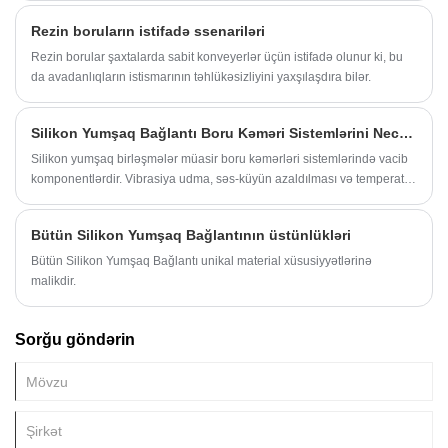
edəcəyiniz rezin hortumun ən uyğun olduğuna əmin olmalısınız.
Rezin boruların istifadə ssenariləri
Rezin borular şaxtalarda sabit konveyerlər üçün istifadə olunur ki, bu
da avadanlıqların istismarının təhlükəsizliyini yaxşılaşdıra bilər.
Silikon Yumşaq Bağlantı Boru Kəməri Sistemlərini Necə Təkmilləşdirir?
Silikon yumşaq birləşmələr müasir boru kəmərləri sistemlərində vacib
komponentlərdir. Vibrasiya udma, səs-küyün azaldılması və temperatur
çevikliyi üçün nəzərdə tutulmuş bu birləşmələr kimyəvi emaldan
yanğından mühafizəyə qədər müxtəlif sahələrdə boru kəmərlərini
Bütün Silikon Yumşaq Bağlantının üstünlükləri
qoruyur. Bu məqalə onların növlərini, üstünlüklərini, spesifikasiyalarını
və praktik tətbiqlərini araşdırır.
Bütün Silikon Yumşaq Bağlantı unikal material xüsusiyyətlərinə
malikdir.
Sorğu göndərin