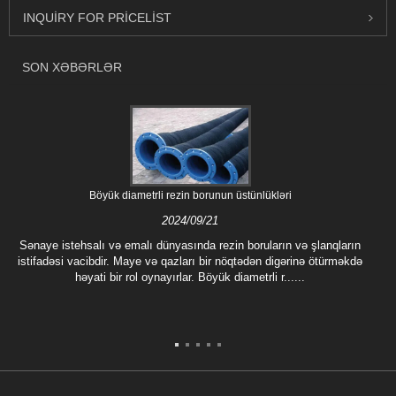
INQUIRY FOR PRICELIST
SON XƏBƏRLƏR
Böyük diametrli rezin borunun üstünlükləri
2024/09/21
Sənaye istehsalı və emalı dünyasında rezin boruların və şlanqların
istifadəsi vacibdir. Maye və qazları bir nöqtədən digərinə ötürməkdə
həyati bir rol oynayırlar. Böyük diametrli r......