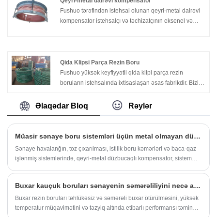
Qeyri-metal dairəvi kompensator
üçün hazırlanmışdır.
Fushuo tərəfindən istehsal olunan qeyri-metal dairəvi
kompensator istehsalçı və təchizatçının eksenel və
bucaq istiqamətlərini kompensasiya edə bilər, zəiflik,
sadələşdirilmiş rulman dizaynı, korroziyaya davamlılıq,
yüksək temperatur müqaviməti, səs-küyün azaldılması
və şok udma xüsusiyyətlərinə malikdir.
Qida Klipsi Parça Rezin Boru
Fushuo yüksək keyfiyyətli qida klipi parça rezin
boruların istehsalında ixtisaslaşan əsas fabrikdir. Bizim
qida klipi parça rezin borularımız ən yüksək keyfiyyət
və təhlükəsizlik standartlarına cavab vermək üçün
Əlaqədar Bloq
Rəylər
nəzərdə tutulmuşdur ki, bu da onları qida və içki
sənayesində istifadə üçün ideal edir.
Müasir sənaye boru sistemləri üçün metal olmayan düzbucaqlı kompensator niyə vacibdir?
Sənaye havalanğın, toz çıxarılması, istilik boru kəmərləri və baca-qaz
işlənmiş sistemlərində, qeyri-metal düzbucaqlı kompensator, sistem
sabitliyini qorumaq və istilik genişləndirilməsi, titrəmə və struktur
hərəkatından qorunma avadanlıqlarının qorunmasında mühüm rol
Buxar kauçuk boruları sənayenin səmərəliliyini necə artıra bilər?
oynayır.
Buxar rezin boruları təhlükəsiz və səmərəli buxar ötürülməsini, yüksək
temperatur müqavimətini və təzyiq altında etibarlı performansı təmin