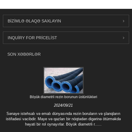
BIZIMLƏ ƏLAQƏ SAXLAYIN
INQUIRY FOR PRICELIST
SON XƏBƏRLƏR
Böyük diametrli rezin borunun üstünlükləri
2024/09/21
Sənaye istehsalı və emalı dünyasında rezin boruların və şlanqların
istifadəsi vacibdir. Maye və qazları bir nöqtədən digərinə ötürməkdə
həyati bir rol oynayırlar. Böyük diametrli r......