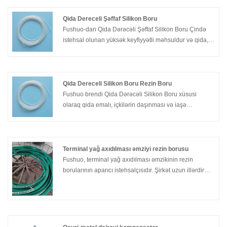
etibarlı təchizatçısı kimi Fushuo, müştərilərinə həm
performans, həm də xərc səmərəliliyi ilə yüksək
Qida Dereceli Şəffaf Silikon Boru
keyfiyyətli məhsullar təqdim etmək üçün uzun illər
Fushuo-dan Qida Dərəcəli Şəffaf Silikon Boru Çində
sənaye təcrübəsinə və davamlı keyfiyyət axtarışına
istehsal olunan yüksək keyfiyyətli məhsuldur və qida,
güvənir. müştərilərin partlatma əməliyyatlarını səmərəli
əczaçılıq və tibb sənayesinin tələblərinə cavab vermək
və təhlükəsiz yerinə yetirə bilməsini təmin etmək.
üçün nəzərdə tutulmuşdur. Etibarlı təchizatçı və
istehsalçı kimi Fushuo hər bir borunun davamlı
performans, davamlılıq və qida standartlarına
Qida Dereceli Silikon Boru Rezin Boru
uyğunluğunu təmin edir.
Fushuo brendi Qida Dərəcəli Silikon Boru xüsusi
olaraq qida emalı, içkilərin daşınması və iaşə
avadanlıqları üçün nəzərdə tutulmuş yüksək keyfiyyətli
məhsuldur.
Terminal yağ axıdılması əmziyi rezin borusu
Fushuo, terminal yağ axıdılması əmzikinin rezin
borularının aparıcı istehsalçısıdır. Şirkət uzun illərdir
sənayedə fəaliyyət göstərir və müxtəlif müştərilərin
ehtiyaclarını ödəyən yüksək keyfiyyətli məhsullar
istehsal etmək üçün bir nüfuz qazandı. Fushuo-dan
terminal yağ axıdılması əmziyi rezin boruları bir yerdən
digərinə neftin təhlükəsiz və effektiv şəkildə ötürülməsi