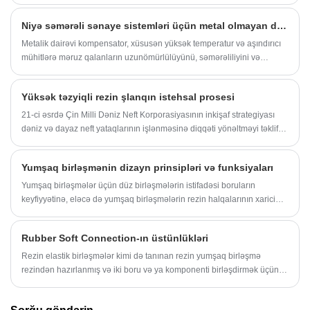
edən müxtəlif sənaye tətbiqlərində vacib komponentlərdir. Bu məqalə
istehsalçılara, mühəndislərə və obyekt menecerlərinə ümumi əməliyyat
Niyə səmərəli sənaye sistemləri üçün metal olmayan dairəvi kompensator vacibdir?
problemlərini həll etməkdə kömək etmək üçün buxar rezin borularının
texniki aspektlərini, material seçimini və praktik istifadəsini araşdırır.
Metalik dairəvi kompensator, xüsusən yüksək temperatur və aşındırıcı
Əsas performans amillərini və texniki xidmət strategiyalarını başa
mühitlərə məruz qalanların uzunömürlülüyünü, səmərəliliyini və
düşməklə, müəssisələr dayanma müddətini və təhlükəsizlik risklərini
təhlükəsizliyini təmin etmək üçün vacib bir komponentdir.
minimuma endirməklə yanaşı, məhsuldarlığı optimallaşdıra bilərlər.
Yüksək təzyiqli rezin şlanqın istehsal prosesi
21-ci əsrdə Çin Milli Dəniz Neft Korporasiyasının inkişaf strategiyası
dəniz və dayaz neft yataqlarının işlənməsinə diqqəti yönəltməyi təklif
edir.
Yumşaq birləşmənin dizayn prinsipləri və funksiyaları
Yumşaq birləşmələr üçün düz birləşmələrin istifadəsi boruların
keyfiyyətinə, eləcə də yumşaq birləşmələrin rezin halqalarının xarici
diametrinin ovallığına, divar qalınlığına və fiziki xüsusiyyətlərinə yüksək
tələblər qoyur. Yüksək sürətli yumşaq əlaqə standartı tamamilə
Rubber Soft Connection-ın üstünlükləri
ümumidir. Daxili diametri 10 sm və divar qalınlığı 2 mm olan yumşaq bir
əlaqə xətti metr başına 5 kq çəkiyə malikdir. Tez-tez istifadə olunan
Rezin elastik birləşmələr kimi də tanınan rezin yumşaq birləşmə
yumşaq birləşmənin divar qalınlığı 5-7 metr və diametri 265 mm-dir. ,
rezindən hazırlanmış və iki boru və ya komponenti birləşdirmək üçün
215mm, 200mm dəyişir. Yumşaq birləşmə 550-950 ℃-ə qədər qızdırılır
istifadə olunan bir birləşmə növüdür. Bu birləşmələr boru sistemlərində
və 2~5 saat saxlanılır, sonra soba ℃-ə qədər soyudulur və sobadan
hərəkət, vibrasiya və səs-küyü udmaq üçün nəzərdə tutulmuşdur və
hava ilə soyudulur.