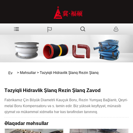
>
Məhsullar
>
Təzyiqli Hidravlik Şlanq Rezin Şlanq
Ev
Təzyiqli Hidravlik Şlanq Rezin Şlanq Zavod
Fabrikamız Çin Böyük Diametrli Kauçuk Boru, Rezin Yumşaq Bağlantı, Qeyri-
metal Boru Kompensatoru və s. təmin edir. Biz yüksək keyfiyyət, münasib
qiymət və mükəmməl xidmətlə hər kəs tərəfindən tanınırıq.
Əlaqədar məhsullar