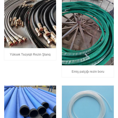
Yüksək Təzyiqli Rezin Şlanq
Emiş palçığı rezin boru