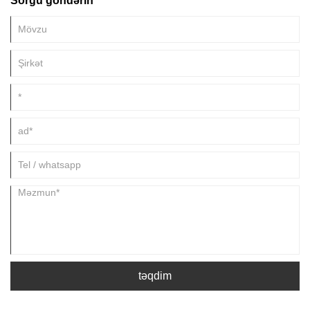
Sorğu göndərin
müxtəlif sənaye tətbiqlərində geniş istifadə olunur. Bu yazıda biz rezin
yumşaq birləşmələrin üstünlüklərini və niyə bir çox sənaye üçün
məşhur seçim olduğunu araşdıracağıq.
təqdim