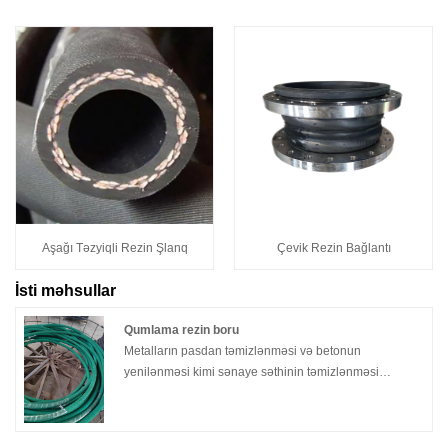
Aşağı Təzyiqli Rezin Şlanq
Çevik Rezin Bağlantı
İsti məhsullar
Qumlama rezin boru
Metalların pasdan təmizlənməsi və betonun
yenilənməsi kimi sənaye səthinin təmizlənməsi
ssenarilərində davamlı və etibarlı partlayış şlanqları
səmərəliliyin artırılması üçün çox vacibdir. Çində
yerləşən peşəkar Qumlama Rezin Boru istehsalçısı və