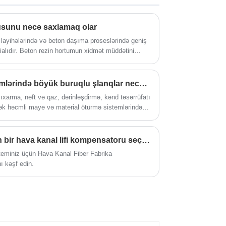
rusunu necə saxlamaq olar
i layihələrində və beton daşıma proseslərində geniş
rialıdır. Beton rezin hortumun xidmət müddətini
uq etmək lazımdır.
Yüksək axınlı sənaye sistemlərində böyük buruqlu şlanqlar necə tətbiq olunur?
ıxarma, neft və qaz, dərinləşdirmə, kənd təsərrüfatı
sək həcmli maye və material ötürmə sistemlərində
öyük Dəlikli Şlanqların necə təyin edildiyi,
cə fəaliyyət göstərməsi və dəyişən sənaye tələbləri
strukturlaşdırılmış, texniki və axtarış üçün
Niyə HVAC sisteminiz üçün bir hava kanal lifi kompensatoru seçməlisiniz?
m edir. Müzakirə, müəyyən edilmiş Google SEO və
teminiz üçün Hava Kanal Fiber Fabrika
əri ilə uyğunlaşarkən məhsulun əsasları, ətraflı
 kəşf edin.
və tez-tez verilən suallar üzərində cəmlənir.