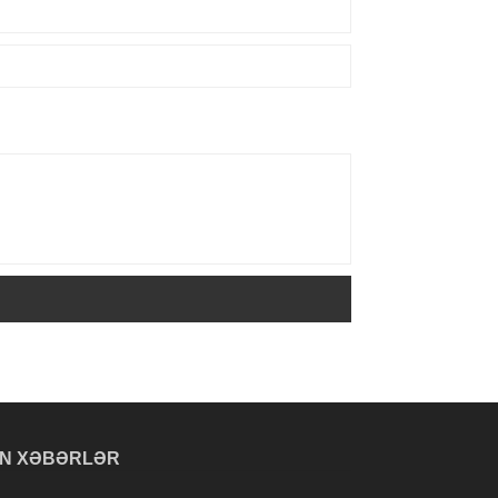
N XƏBƏRLƏR