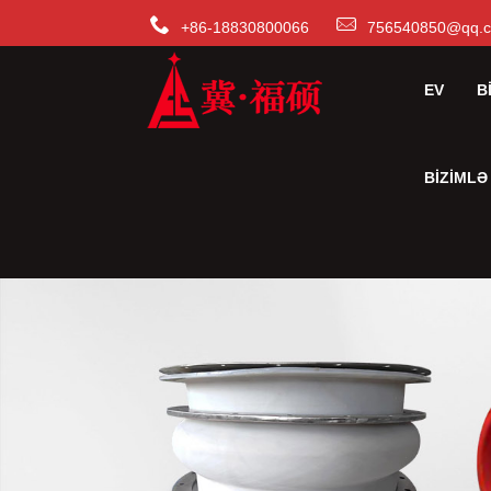
+86-18830800066
756540850@qq.
EV
B
BIZIMLƏ