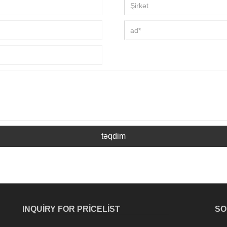
təqdim
INQUIRY FOR PRICELIST
SO