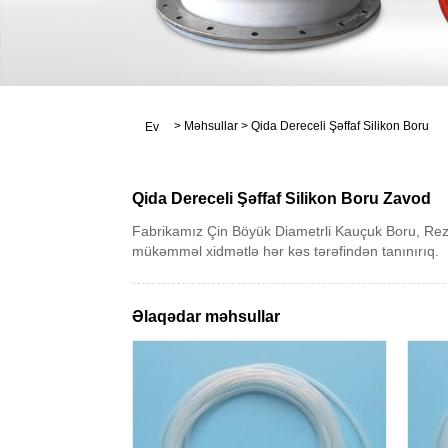
>
Məhsullar
>
Qida Dereceli Şəffaf Silikon Boru
Ev
Qida Dereceli Şəffaf Silikon Boru Zavod
Fabrikamız Çin Böyük Diametrli Kauçuk Boru, Rezi
mükəmməl xidmətlə hər kəs tərəfindən tanınırıq.
Əlaqədar məhsullar