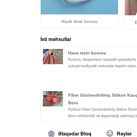
Nazik divar borusu
E
İsti məhsullar
Hava rezin borusu
Fushuo, müştərilərə rəqabətli qiymətlərlə
yüksək keyfiyyətli məhsullar təqdim edən
Hava Rezin Boruların aparıcı təchizatçısıd
Sənayedə uzun illər təcrübəsi ilə Fushuo
etibarlılıq və müstəsna müştəri xidməti ü
bir reputasiya qurmuşdur.
Fiber Gücləndirilmiş Silikon Kau
Boru
Fushuo Fiber Gücləndirilmiş Silikon Rezi
Boru möhkəmlik və dayanıqlığı artırmaq 
yüksək keyfiyyətli silikon materialı
gücləndirilmiş lif təbəqələri ilə birləşdirər
Əlaqədar Bloq
Rəylər
etibarlı Çin İstehsalçı / Təchizatçı tərəfind