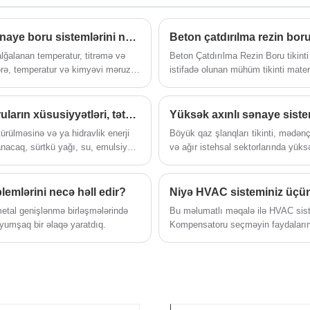
yüksək möhkəmlikli boru kəmərləri həlləri
,
təqdim edir.
bil
Metal olmayan boru kompensatorları sənaye boru sistemlərini necə inkişaf etdirir?
Beton çatdırılma rezin bo
da
lğalanan temperatur, titrəmə və
Beton Çatdırılma Rezin Boru tikint
lərə, temperatur və kimyəvi məruz
istifadə olunan mühüm tikinti mate
kimi, texniki xidmət xərclərini
təmin etmək üçün ona düzgün qull
şləndirən qabaqcıl həllərə tələb
blarından biri metal boru
Böyük çaplı aşınmaya davamlı rezin boruların xüsusiyyətləri, tətbiqləri və tətbiq sahələri
türülməsinə və ya hidravlik enerji
Böyük qaz şlanqları tikinti, mədənç
anacaq, sürtkü yağı, su, emulsiya,
və ağır istehsal sektorlarında yük
şınması üçün uyğundur.
mühüm komponentlərdir. Bu məqalə B
onların tələbkar iş mühitlərində ne
ilə onların necə inkişaf edəcəyinin 
lemlərini necə həll edir?
optimallaşdırılmış təhlilini təqdi
metal genişlənmə birləşmələrində
Bu məlumatlı məqalə ilə HVAC sis
texniki məzmunun ən yaxşı təcrübəl
 yumşaq bir əlaqə yaratdıq.
Kompensatoru seçməyin faydalarını
parametr izahatları, tətbiq məntiqi 