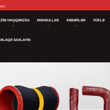
com
IZIM HAQQIMIZDA
MƏHSULLAR
XƏBƏRLƏR
YÜKLƏ
 ƏLAQƏ SAXLAYIN