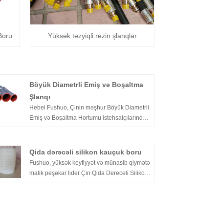
Boru
Yüksək təzyiqli rezin şlanqlar
Böyük Diametrli Emiş və Boşaltma
Şlanqı
Hebei Fushuo, Çinin məşhur Böyük Diametrli
Emiş və Boşaltma Hortumu istehsalçılarından
və Böyük Diametrli Emiş və Boşaltma Şlanqı
təchizatçılarından biridir. Bu, liman, iskele,
çayın dibinin dibinin dibinin çıxarılması, şəhər
Qida dərəcəli silikon kauçuk boru
drenajı və s. su, karbon tozu, beton tozu,
Fushuo, yüksək keyfiyyət və münasib qiymətə
mineral toz və digər materiallar otaq
malik peşəkar lider Çin Qida Dereceli Silikon
temperaturunda.
Kauçuk Boru istehsalçısıdır. Bizimlə əlaqə
saxlamağa xoş gəlmisiniz.