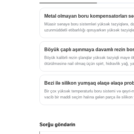
təmin edilir. Bu məhsul yüksək temperatur
təzyiq və mürəkkəb sənaye şəraitində sta
işləmək üçün nəzərdə tutulmuşdur ki, bu 
onu müxtəlif mayelərin ötürülməsi və
Müasir sənaye boru sistemləri yüksək təzyiqlərə, da
mexaniki tətbiqlər üçün uyğun edir.
uzunmüddətli etibarlılığı qoruyarkən yüksək təzyiq
qalmalarına tab gətirməlidir. Sənayelər inkişaf etmiş 
azaldan, səmərəliliyi artıran və xidmət həyatını geni
artmaqda davam edir. Bu çətinliklərin ən təsirli cava
kompensatorudur.
Böyük kalibrli rezin şlanqlar yüksək təzyiqli maye ö
ötürülməsinə nail olmaq üçün spirt, hidravlik yağ, y
karbohidrogenlər və s. kimi hidravlik mayelərin da
Bezi ilə silikon yumşaq əlaqə əlaqə prob
Bir çox yüksək temperaturlu boru sistemi və qeyri-
vacib bir maddi seçim halına gələn parça ilə silikon
Sorğu göndərin