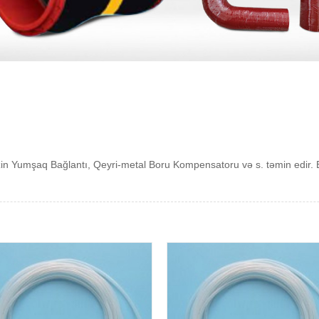
n Yumşaq Bağlantı, Qeyri-metal Boru Kompensatoru və s. təmin edir. B