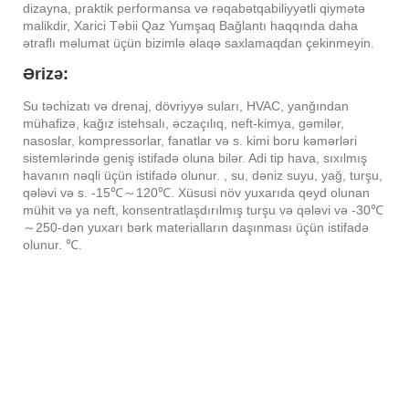
dizayna, praktik performansa və rəqabətqabiliyyətli qiymətə
malikdir, Xarici Təbii Qaz Yumşaq Bağlantı haqqında daha
ətraflı məlumat üçün bizimlə əlaqə saxlamaqdan çekinmeyin.
Ərizə:
Su təchizatı və drenaj, dövriyyə suları, HVAC, yanğından
mühafizə, kağız istehsalı, əczaçılıq, neft-kimya, gəmilər,
nasoslar, kompressorlar, fanatlar və s. kimi boru kəmərləri
sistemlərində geniş istifadə oluna bilər. Adi tip hava, sıxılmış
havanın nəqli üçün istifadə olunur. , su, dəniz suyu, yağ, turşu,
qələvi və s. -15℃～120℃. Xüsusi növ yuxarıda qeyd olunan
mühit və ya neft, konsentratlaşdırılmış turşu və qələvi və -30℃
～250-dən yuxarı bərk materialların daşınması üçün istifadə
olunur. ℃.