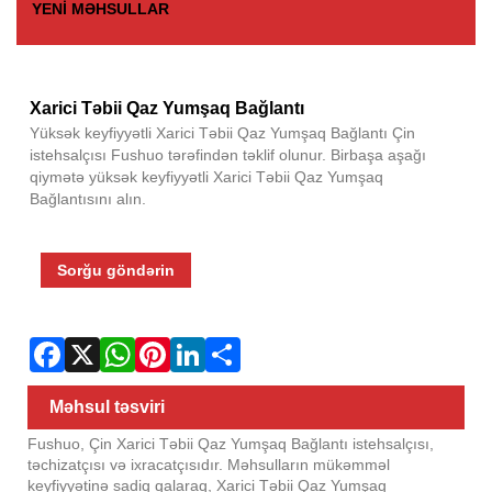
YENI MƏHSULLAR
Fac
X
Wha
Pint
Link
Sha
Xarici Təbii Qaz Yumşaq Bağlantı
Yüksək keyfiyyətli Xarici Təbii Qaz Yumşaq Bağlantı Çin
istehsalçısı Fushuo tərəfindən təklif olunur. Birbaşa aşağı
qiymətə yüksək keyfiyyətli Xarici Təbii Qaz Yumşaq
Bağlantısını alın.
Sorğu göndərin
Məhsul təsviri
Fushuo, Çin Xarici Təbii Qaz Yumşaq Bağlantı istehsalçısı,
təchizatçısı və ixracatçısıdır. Məhsulların mükəmməl
keyfiyyətinə sadiq qalaraq, Xarici Təbii Qaz Yumşaq