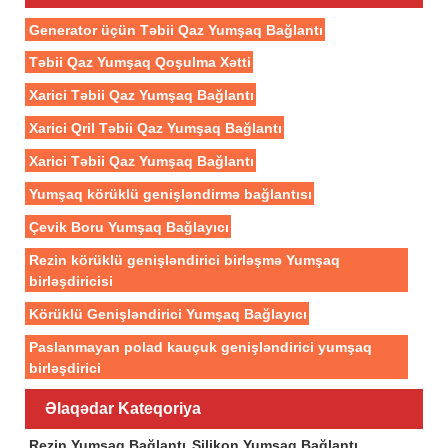
Generator üçün Təbii Qaz Yumşaq Bağlantı
Təbii Qaz Yumşaq Qoşulma Xətti
Xarici Təbii Qaz Yumşaq Bağlantı
Xarici Qril Təbii Qaz Yumşaq Bağlantı
Xarici Təbii Qaz Yumşaq Bağlantı
Yumşaq körüklü genişləndirmə bağlantısı
Çevik Boru Yumşaq Bağlayıcı
Rezin körüklü genişləndirici birləşmə Yumşaq
birləşdiricisi
Körüklü Genişləndirici Yumşaq Bağlayıcı
Paslanmayan polad kauçuk genişləndirici yumşaq
birləşdirici
Əlaqədar Kateqoriya
Rezin Yumşaq Bağlantı
Silikon Yumşaq Bağlantı