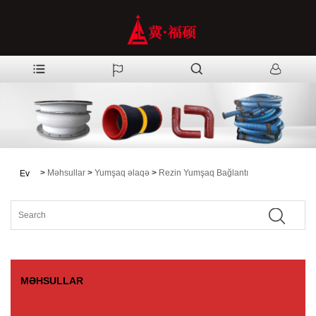
>
Məhsullar
>
Yumşaq əlaqə
>
Rezin Yumşaq Bağlantı
Ev
MƏHSULLAR