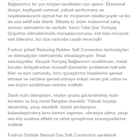
Bağlantımız bir çox müştəri tərəfindən razı qalsın. Ekstremal
dizayn, keyfiyyətli xammal, yüksək performans və
rəqabətədavamlı qiymət hər bir müştərinin istədiyi şeydir və biz
də sizə təklif edə bilərik. Əlbəttə ki, bizim mükəmməl satış
sonrası xidmətimiz də vacibdir. Xarici Təbii Qaz Yumşaq
Qoşulma xidmətlərimizlə maraqlanırsınızsa, indi bizə müraciət
edə bilərsiniz, biz sizə vaxtında cavab verəcəyik!
Fushuo şirkəti Reducing Rubber Soft Connection təchizatçıları
və istehsalçıları istehsalında ixtisaslaşmışdır. Əsas
xüsusiyyətlər: Kauçuk Yumşaq Bağlantının azaldılması, metal
boruları birləşdirərkən müxtəlif diametrlər problemini həll edə
bilər və eyni zamanda, boru quraşdırma hissələrinə qənaət
etməyə və xərclərə qənaət etməyə imkan verən şok udma və
səs-küyün azaldılması təsirinə malikdir.
Daxili rezin təbəqədən, neylon şnurla gücləndirilmiş rezin
kürədən və boş metal flanşdan ibarətdir. Yüksək təzyiqə
davamlılıq, yaxşı elastiklik, böyük yerdəyişmə,
balanslaşdırılmış boru kəməri sapması, vibrasiya udma, yaxşı
səs-küy azaltma effekti və rahat quraşdırma xüsusiyyətlərinə
malikdir.
Fushuo Outside Natural Gas Soft Connection xarakterik