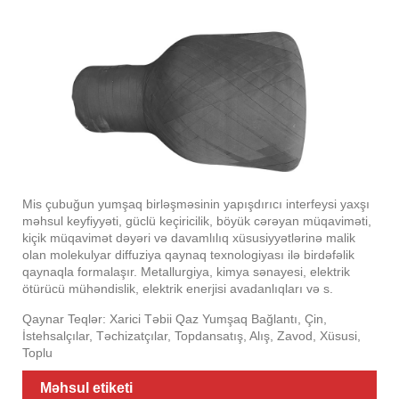
Mis çubuğun yumşaq birləşməsinin yapışdırıcı interfeysi yaxşı
məhsul keyfiyyəti, güclü keçiricilik, böyük cərəyan müqaviməti,
kiçik müqavimət dəyəri və davamlılıq xüsusiyyətlərinə malik
olan molekulyar diffuziya qaynaq texnologiyası ilə birdəfəlik
qaynaqla formalaşır. Metallurgiya, kimya sənayesi, elektrik
ötürücü mühəndislik, elektrik enerjisi avadanlıqları və s.
Qaynar Teqlər: Xarici Təbii Qaz Yumşaq Bağlantı, Çin,
İstehsalçılar, Təchizatçılar, Topdansatış, Alış, Zavod, Xüsusi,
Toplu
Məhsul etiketi