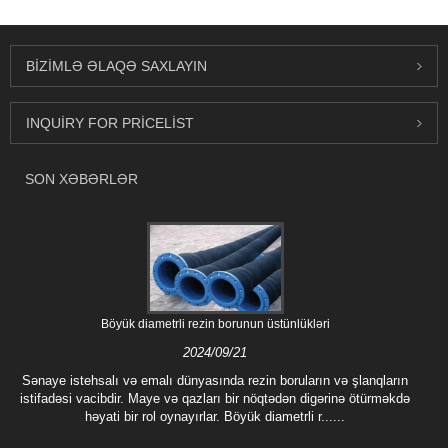
BIZIMLƏ ƏLAQƏ SAXLAYIN
INQUIRY FOR PRICELIST
SON XƏBƏRLƏR
Böyük diametrli rezin borunun üstünlükləri
2024/09/21
Sənaye istehsalı və emalı dünyasında rezin boruların və şlanqların
istifadəsi vacibdir. Maye və qazları bir nöqtədən digərinə ötürməkdə
həyati bir rol oynayırlar. Böyük diametrli r......