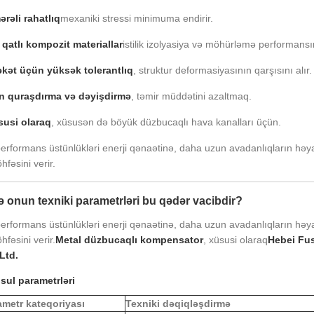
rəli rahatlıq
mexaniki stressi minimuma endirir.
qatlı kompozit materiallar
istilik izolyasiya və möhürləmə performansını
kət üçün yüksək tolerantlıq
, struktur deformasiyasının qarşısını alır.
n quraşdırma və dəyişdirmə
, təmir müddətini azaltmaq.
susi olaraq
, xüsusən də böyük düzbucaqlı hava kanalları üçün.
erformans üstünlükləri enerji qənaətinə, daha uzun avadanlıqların həy
hfəsini verir.
ə onun texniki parametrləri bu qədər vacibdir?
erformans üstünlükləri enerji qənaətinə, daha uzun avadanlıqların həy
hfəsini verir.
Metal düzbucaqlı kompensator
, xüsusi olaraq
Hebei Fus
Ltd.
ul parametrləri
ametr kateqoriyası
Texniki dəqiqləşdirmə