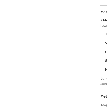
Met
A
Me
hazı
T
V
S
S
K
Bu, 
axın
Met
Yaxş