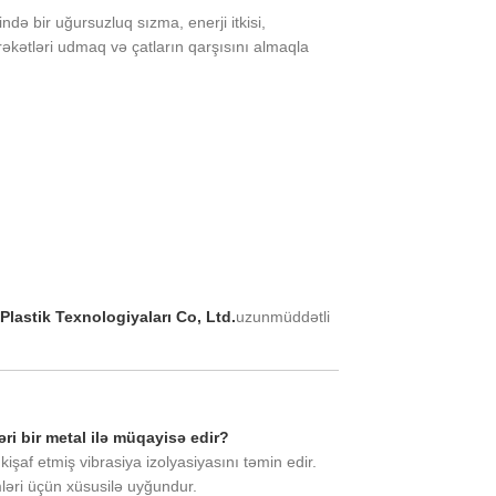
ə bir uğursuzluq sızma, enerji itkisi,
əkətləri udmaq və çatların qarşısını almaqla
lastik Texnologiyaları Co, Ltd.
uzunmüddətli
ri bir metal ilə müqayisə edir?
işaf etmiş vibrasiya izolyasiyasını təmin edir.
ləri üçün xüsusilə uyğundur.