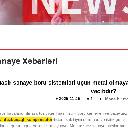
ənaye Xəbərləri
asir sənaye boru sistemləri üçün metal olmay
vacibdir?
●
2025-11-25
●
4
●
Mənə bir me
ye havalandırılması, toz çıxarılması, istilik boru kəmərləri və baca-qaz
al düzbucaqlı kompensator
Sistem sabitliyini qorumaq və istilik geniş
anlıq qorumaqda həlledici rol oynayır. Mən tez-tez sənaye alıcılarını