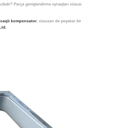
acibdir? Parça genişləndirmə oynaqları xüsusi
caqlı kompensator
, xüsusən də peşəkar bir
Ltd.