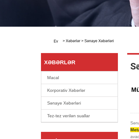
>
Xəbərlər
>
Sənaye Xəbərləri
Ev
XƏBƏRLƏR
S
Macal
Mü
Korporativ Xəbərlər
Sənaye Xəbərləri
Tez-tez verilən suallar
Səna
Met
avad