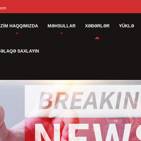
com
IZIM HAQQIMIZDA
MƏHSULLAR
XƏBƏRLƏR
YÜKLƏ
 ƏLAQƏ SAXLAYIN