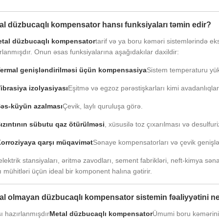
al düzbucaqlı kompensator hansı funksiyaları təmin edir?
tal düzbucaqlı kompensator
tarif və ya boru kəməri sistemlərində 
rlanmışdır. Onun əsas funksiyalarına aşağıdakılar daxildir:
ermal genişləndirilməsi üçün kompensasiya
Sistem temperaturu yük
ibrasiya izolyasiyası
Eşitmə və egzoz pərəstişkarları kimi avadanlıql
əs-küyün azalması
Çevik, laylı quruluşa görə.
ızıntının sübutu qaz ötürülməsi
, xüsusilə toz çıxarılması və desulfur
orroziyaya qarşı müqavimət
Sənaye kompensatorları və çevik genişlənd
elektrik stansiyaları, əritmə zavodları, sement fabrikləri, neft-kimya s
ı mühitləri üçün ideal bir komponent halına gətirir.
al olmayan düzbucaqlı kompensator sistemin fəaliyyətini nec
ı hazırlanmışdır
Metal düzbucaqlı kompensator
Ümumi boru kəmərinin 