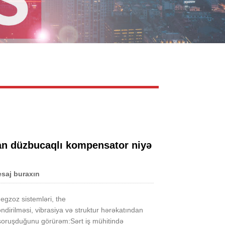
Live
an düzbucaqlı kompensator niyə
saj buraxın
 egzoz sistemləri, the
ləndirilməsi, vibrasiya və struktur hərəkatından
n soruşduğunu görürəm:
Sərt iş mühitində