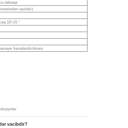
ucu təbəqə
məsindən asılıdır)
caq 10-15 °
, sənaye havalandırılması
dizaynlar
dər vacibdir?