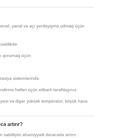
eksenel, yanal və açı yerdəyişmə udmaq üçün
səldikdə.
arı qorumaq üçün.
izasiya sistemlərində.
irmə həlləri üçün etibarlı tərəfdaşınız.
ənayesi və digər yüksək temperatur, böyük hava
ə artırır?
sabitliyini əhəmiyyətli dərəcədə artırır: