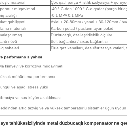
luşlu material
Çox qatlı parça + istilik izolyasiya + qoruy
peratur müqaviməti
-40 ° C-dən 1000 ° C-ə qədər (parça birləş
iq aralığı
-0.1 MPA 0.1 MPa
kət qabiliyyəti
Axial ± 20-80mm / yanal ± 30-120mm / bu
lama materialı
Karbon polad / paslanmayan polad
malaşdırmaq
Düzbucaqlı, özelleştirilebilir ölçülər
antı növü
Bolt bağlantısı / sıxac bağlantısı
iq sahələri
Flue qaz kanalları, desulfurizasiya xətləri
ə performans siyahısı
la kimyəvi və korroziya müqaviməti
üksək möhürləmə performansı
üngül və aşağı stress yükü
ibrasiya və səs-küyün azaldılması
əddindən artıq təzyiq və ya yüksək temperaturlu sistemlər üçün uyğun 
aye təhlükəsizliyində metal düzbucaqlı kompensator nə qə