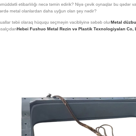
müddətli etibarlılığı necə təmin edirik? Niyə çevik oynaqlar bu qədər v
lərdə metal olanlardan daha uyğun olan şey nədir?
uallar təbii olaraq hüququ seçməyin vacibliyinə səbəb olur
Metal düzbu
hsalçıdan
Hebei Fushuo Metal Rezin və Plastik Texnologiyaları Co, 