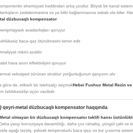
omponentin əhəmiyyəti həddindən artıq çoxdur. Böyük bir kanal sistemind
anlıqların zədələnməsinə və ya bitki bağlanmasına səbəb ola bilər. Hər
tal düzbucaqlı kompensator
:
enişmiqyaslı avadanlıqları qoruyur
əhlükəsiz baca-qaz ötürülməsini təmin edir
məliyyat riskini azaldır
abit hava axını effektivliyini qoruyur
ermal velosiped sürünən struktur yorğunluğunun qarşısını alır
 görə də, etibarlı bir istehsalçı seçmək
Hebei Fushuo Metal Rezin və P
em təhlükəsizliyi üçün vacibdir.
 qeyri-metal düzbucaqlı kompensator haqqında
Metal olmayan bir düzbucaqlı kompensator təklifi hansı üstünlüklə
Daha yaxşı korroziyaya davamlılığı, daha çox rahatlıq, yüngül çəki və ink
silə aşağı təzyiq, yüksək temperaturlu baca qazı və toz çıxarma sistem