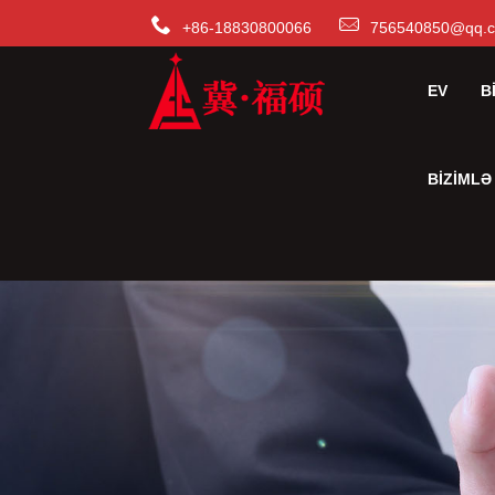
+86-18830800066
756540850@qq.
EV
B
BIZIMLƏ