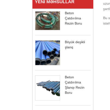
YENI MƏHSULLAR
uzun
şərt
Beton
Bu s
Çatdırılma
Rezin Boru
iste
Böyük deşikli
şlanq
Beton
Çatdırılma
Şlanqı Rezin
Boru