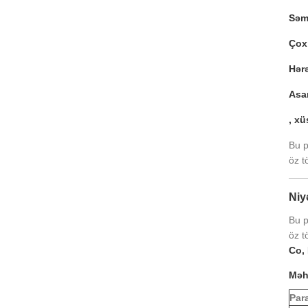
Səmə
Çox 
Hərə
Asa
, xü
Bu p
öz tö
Niy
Bu p
öz tö
Co, 
Məhs
Par