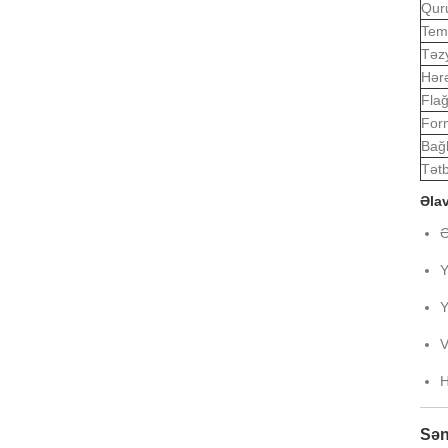
Quru
Tem
Təzy
Hərə
Flağ
For
Bağl
Tətb
Əlav
Ə
Y
Y
V
H
Sən