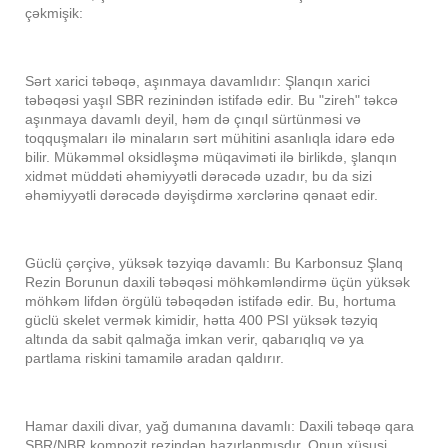
çəkmişik:
Sərt xarici təbəqə, aşınmaya davamlıdır: Şlanqın xarici
təbəqəsi yaşıl SBR rezinindən istifadə edir. Bu "zireh" təkcə
aşınmaya davamlı deyil, həm də çınqıl sürtünməsi və
toqquşmaları ilə minaların sərt mühitini asanlıqla idarə edə
bilir. Mükəmməl oksidləşmə müqaviməti ilə birlikdə, şlanqın
xidmət müddəti əhəmiyyətli dərəcədə uzadır, bu da sizi
əhəmiyyətli dərəcədə dəyişdirmə xərclərinə qənaət edir.
Güclü çərçivə, yüksək təzyiqə davamlı: Bu Karbonsuz Şlanq
Rezin Borunun daxili təbəqəsi möhkəmləndirmə üçün yüksək
möhkəm lifdən örgülü təbəqədən istifadə edir. Bu, hortuma
güclü skelet vermək kimidir, hətta 400 PSI yüksək təzyiq
altında da sabit qalmağa imkan verir, qabarıqlıq və ya
partlama riskini tamamilə aradan qaldırır.
Hamar daxili divar, yağ dumanına davamlı: Daxili təbəqə qara
SBR/NBR kompozit rezindən hazırlanmışdır. Onun xüsusi