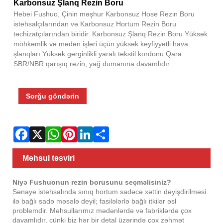
Fac
X
Wha
Pint
Link
Sha
Karbonsuz Şlanq Rezin Boru
Hebei Fushuo, Çinin məşhur Karbonsuz Hose Rezin Boru
istehsalçılarından və Karbonsuz Hortum Rezin Boru
təchizatçılarından biridir. Karbonsuz Şlanq Rezin Boru Yüksək
möhkəmlik və mədən işləri üçün yüksək keyfiyyətli hava
şlanqları.Yüksək gərginlikli yaralı tekstil kordonu.Qara
SBR/NBR qarışıq rezin, yağ dumanına davamlıdır.
Sorğu göndərin
Məhsul təsviri
Niyə Fushuonun rezin borusunu seçməlisiniz?
Sənaye istehsalında sınıq hortum sadəcə xəttin dəyişdirilməsi
ilə bağlı sadə məsələ deyil; fasilələrlə bağlı itkilər əsl
problemdir. Məhsullarımız mədənlərdə və fabriklərdə çox
davamlıdır, çünki biz hər bir detal üzərində çox zəhmət