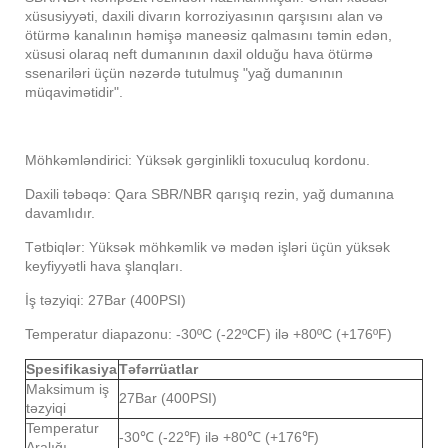
xüsusiyyəti, daxili divarın korroziyasının qarşısını alan və
ötürmə kanalının həmişə maneəsiz qalmasını təmin edən,
xüsusi olaraq neft dumanının daxil olduğu hava ötürmə
ssenariləri üçün nəzərdə tutulmuş "yağ dumanının
müqavimətidir".
Möhkəmləndirici: Yüksək gərginlikli toxuculuq kordonu.
Daxili təbəqə: Qara SBR/NBR qarışıq rezin, yağ dumanına
davamlıdır.
Tətbiqlər: Yüksək möhkəmlik və mədən işləri üçün yüksək
keyfiyyətli hava şlanqları.
İş təzyiqi: 27Bar (400PSI)
Temperatur diapazonu: -30ºC (-22ºCF) ilə +80ºC (+176ºF)
Spesifikasiya
Təfərrüatlar
Maksimum iş
27Bar (400PSI)
təzyiqi
Temperatur
-30℃ (-22℉) ilə +80℃ (+176℉)
Aralığı