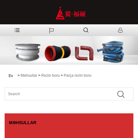
>
Məhsullar
>
Rezin boru
>
Parça rezin boru
Ev
MƏHSULLAR