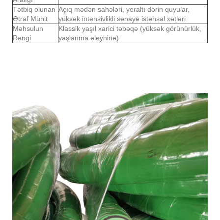
Tətbiq olunan
Açıq mədən sahələri, yeraltı dərin quyular,
Ətraf Mühit
yüksək intensivlikli sənaye istehsal xətləri
Məhsulun
Klassik yaşıl xarici təbəqə (yüksək görünürlük,
Rəngi
yaşlanma əleyhinə)